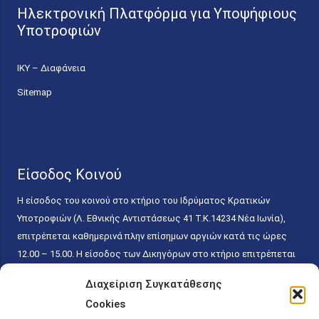
Ηλεκτρονική Πλατφόρμα για Υποψήφιους
Υποτροφιών
ΙΚΥ – Διαφάνεια
Sitemap
Είσοδος Κοινού
Η είσοδος του κοινού στο κτήριο του Ιδρύματος Κρατικών
Υποτροφιών (Λ. Εθνικής Αντιστάσεως 41 T.K.14234 Νέα Ιωνία),
επιτρέπεται καθημερινά πλην επίσημων αργιών κατά τις ώρες
12.00 – 15.00. Η είσοδος των Δικηγόρων στο κτήριο επιτρέπεται
ελεύθερα με την επίδειξη της επαγγελματικής τους ταυτότητας
Διαχείριση Συγκατάθεσης
κάθε εργάσιμη ημέρα και ώρα χωρίς κανέναν χρονικό ή άλλο
Cookies
περιορισμό. Η είσοδος του κοινού ειδικά στο γραφείο του