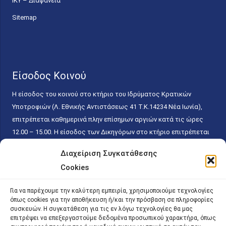
ΙΚΥ – Διαφάνεια
Sitemap
Είσοδος Κοινού
Η είσοδος του κοινού στο κτήριο του Ιδρύματος Κρατικών
Υποτροφιών (Λ. Εθνικής Αντιστάσεως 41 T.K.14234 Νέα Ιωνία),
επιτρέπεται καθημερινά πλην επίσημων αργιών κατά τις ώρες
12.00 – 15.00. Η είσοδος των Δικηγόρων στο κτήριο επιτρέπεται
ελεύθερα με την επίδειξη της επαγγελματικής τους ταυτότητας
Διαχείριση Συγκατάθεσης
κάθε εργάσιμη ημέρα και ώρα χωρίς κανέναν χρονικό ή άλλο
Cookies
περιορισμό. Η είσοδος του κοινού ειδικά στο γραφείο του
Πρωτοκόλλου επιτρέπεται καθημερινά κατά τις ώρες 9.00 –
Για να παρέχουμε την καλύτερη εμπειρία, χρησιμοποιούμε τεχνολογίες
15.00. Η εξυπηρέτηση του κοινού πραγματοποιείται βάσει των
όπως cookies για την αποθήκευση ή/και την πρόσβαση σε πληροφορίες
παγίων ισχυουσών διατάξεων. Για την αποφυγή συνωστισμού
συσκευών. Η συγκατάθεση για τις εν λόγω τεχνολογίες θα μας
επιτρέψει να επεξεργαστούμε δεδομένα προσωπικού χαρακτήρα, όπως
εντός του εσωτερικού χώρου εξυπηρέτησης και αναμονής του