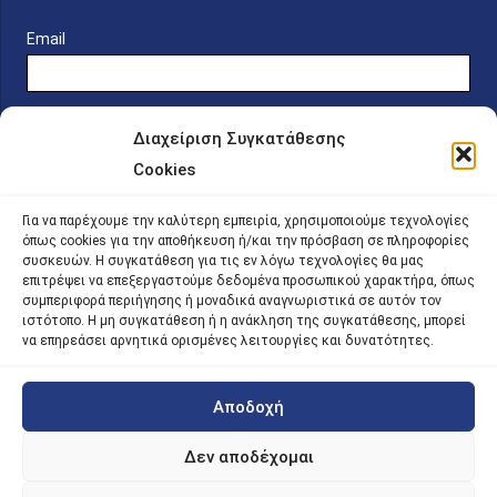
Email
Διαχείριση Συγκατάθεσης
Cookies
Online Platform for Scholarship Candidates
Για να παρέχουμε την καλύτερη εμπειρία, χρησιμοποιούμε τεχνολογίες
όπως cookies για την αποθήκευση ή/και την πρόσβαση σε πληροφορίες
συσκευών. Η συγκατάθεση για τις εν λόγω τεχνολογίες θα μας
IKY – Transparency
επιτρέψει να επεξεργαστούμε δεδομένα προσωπικού χαρακτήρα, όπως
συμπεριφορά περιήγησης ή μοναδικά αναγνωριστικά σε αυτόν τον
Sitemap
ιστότοπο. Η μη συγκατάθεση ή η ανάκληση της συγκατάθεσης, μπορεί
να επηρεάσει αρνητικά ορισμένες λειτουργίες και δυνατότητες.
Αποδοχή
©
2026 |
iky
| iky.gr | All Rights Reserved
Designed and Developed by ACM Digital
Δεν αποδέχομαι