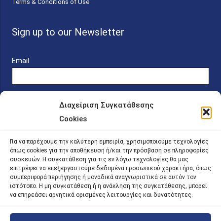
Terms & Conditions of Use
Sign up to our Newsletter
Email
Διαχείριση Συγκατάθεσης
Cookies
Online Platform for Scholarship Candidates
Για να παρέχουμε την καλύτερη εμπειρία, χρησιμοποιούμε τεχνολογίες
όπως cookies για την αποθήκευση ή/και την πρόσβαση σε πληροφορίες
συσκευών. Η συγκατάθεση για τις εν λόγω τεχνολογίες θα μας
IKY – Transparency
επιτρέψει να επεξεργαστούμε δεδομένα προσωπικού χαρακτήρα, όπως
συμπεριφορά περιήγησης ή μοναδικά αναγνωριστικά σε αυτόν τον
Sitemap
ιστότοπο. Η μη συγκατάθεση ή η ανάκληση της συγκατάθεσης, μπορεί
να επηρεάσει αρνητικά ορισμένες λειτουργίες και δυνατότητες.