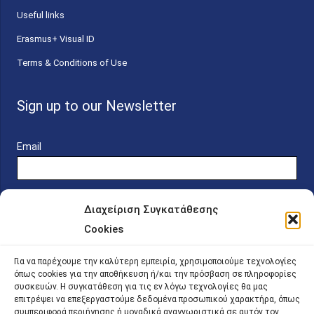
Useful links
Erasmus+ Visual ID
Terms & Conditions of Use
Sign up to our Newsletter
Email
Διαχείριση Συγκατάθεσης
Cookies
Online Platform for Scholarship Candidates
Για να παρέχουμε την καλύτερη εμπειρία, χρησιμοποιούμε τεχνολογίες
όπως cookies για την αποθήκευση ή/και την πρόσβαση σε πληροφορίες
συσκευών. Η συγκατάθεση για τις εν λόγω τεχνολογίες θα μας
IKY – Transparency
επιτρέψει να επεξεργαστούμε δεδομένα προσωπικού χαρακτήρα, όπως
συμπεριφορά περιήγησης ή μοναδικά αναγνωριστικά σε αυτόν τον