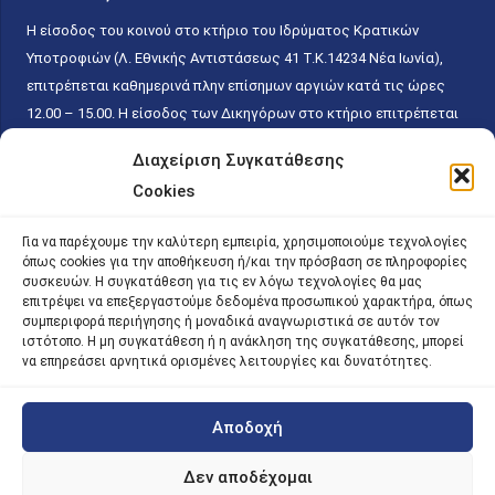
Η είσοδος του κοινού στο κτήριο του Ιδρύματος Κρατικών
Υποτροφιών (Λ. Εθνικής Αντιστάσεως 41 T.K.14234 Νέα Ιωνία),
επιτρέπεται καθημερινά πλην επίσημων αργιών κατά τις ώρες
12.00 – 15.00. Η είσοδος των Δικηγόρων στο κτήριο επιτρέπεται
ελεύθερα με την επίδειξη της επαγγελματικής τους ταυτότητας
Διαχείριση Συγκατάθεσης
κάθε εργάσιμη ημέρα και ώρα χωρίς κανέναν χρονικό ή άλλο
Cookies
περιορισμό. Η είσοδος του κοινού ειδικά στο γραφείο του
Πρωτοκόλλου επιτρέπεται καθημερινά κατά τις ώρες 9.00 –
Για να παρέχουμε την καλύτερη εμπειρία, χρησιμοποιούμε τεχνολογίες
15.00. Η εξυπηρέτηση του κοινού πραγματοποιείται βάσει των
όπως cookies για την αποθήκευση ή/και την πρόσβαση σε πληροφορίες
παγίων ισχυουσών διατάξεων. Για την αποφυγή συνωστισμού
συσκευών. Η συγκατάθεση για τις εν λόγω τεχνολογίες θα μας
επιτρέψει να επεξεργαστούμε δεδομένα προσωπικού χαρακτήρα, όπως
εντός του εσωτερικού χώρου εξυπηρέτησης και αναμονής του
συμπεριφορά περιήγησης ή μοναδικά αναγνωριστικά σε αυτόν τον
κοινού, η εξυπηρέτησή του δύναται να πραγματοποιείται κατόπιν
ιστότοπο. Η μη συγκατάθεση ή η ανάκληση της συγκατάθεσης, μπορεί
προγραμματισμένου ραντεβού.
να επηρεάσει αρνητικά ορισμένες λειτουργίες και δυνατότητες.
Αποδοχή
©
2026 |
iky
| iky.gr | All Rights Reserved
Designed and Developed by ACM Digital
Δεν αποδέχομαι