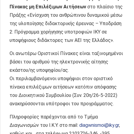
Πίνακας μη Επιλέξιμων Αιτήσεων
στο πλαίσιο της
Πράξης «Ενίσχυση του ανθρώπινου δυναμικού μέσω
της υλοποίησης διδακτορικής έρευνας – Υποδράση
2: Πρόγραμμα χορήγησης υποτροφιών ΙΚΥ σε
υποψήφιους διδάκτορες των ΑΕΙ της Ελλάδος».
Οι ανωτέρω Οριστικοί Πίνακες είναι ταξινομημένοι
βάσει του αριθμού της ηλεκτρονικής αίτησης
εκάστου/ης υποψηφίου/ας.
Οι περιλαμβανόμενοι υποψήφιοι στον οριστικό
πίνακα επιλέξιμων αιτήσεων κατόπιν απόφασης
του Διοικητικού Συμβουλίου (Συν. 20η/26-5-2022)
ανακηρύσσονται υπότροφοι του προγράμματος.
Πληροφορίες παρέχονται από το Τμήμα
Διαγωνισμών του Ι.Κ.Υ. στο mail:
diagwnismoi@iky.gr
,
καθώς και στα τηλέφωνα 2103726-346, -395.