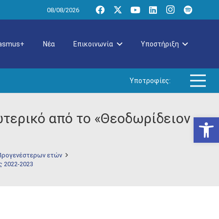
08/08/2026
rasmus+
Νέα
Επικοινωνία
Υποστήριξη
Υποτροφίες:
ωτερικό από το «Θεοδωρίδειον
Ανοίξτε
Προγενέστερων ετών
ς 2022-2023