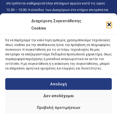
επιτρέπεται καθημερινά πλην επίσημων αργιών κατά τις ώρες
12.00 – 15.00. Η είσοδος των Δικηγόρων στο κτήριο επιτρέπεται
ελεύθερα με την επίδειξη της επαγγελματικής τους ταυτότητας
Διαχείριση Συγκατάθεσης
κάθε εργάσιμη ημέρα και ώρα χωρίς κανέναν χρονικό ή άλλο
Cookies
περιορισμό. Η είσοδος του κοινού ειδικά στο γραφείο του
Πρωτοκόλλου επιτρέπεται καθημερινά κατά τις ώρες 9.00 –
Για να παρέχουμε την καλύτερη εμπειρία, χρησιμοποιούμε τεχνολογίες
15.00. Η εξυπηρέτηση του κοινού πραγματοποιείται βάσει των
όπως cookies για την αποθήκευση ή/και την πρόσβαση σε πληροφορίες
παγίων ισχυουσών διατάξεων. Για την αποφυγή συνωστισμού
συσκευών. Η συγκατάθεση για τις εν λόγω τεχνολογίες θα μας
επιτρέψει να επεξεργαστούμε δεδομένα προσωπικού χαρακτήρα, όπως
εντός του εσωτερικού χώρου εξυπηρέτησης και αναμονής του
συμπεριφορά περιήγησης ή μοναδικά αναγνωριστικά σε αυτόν τον
κοινού, η εξυπηρέτησή του δύναται να πραγματοποιείται κατόπιν
ιστότοπο. Η μη συγκατάθεση ή η ανάκληση της συγκατάθεσης, μπορεί
προγραμματισμένου ραντεβού.
να επηρεάσει αρνητικά ορισμένες λειτουργίες και δυνατότητες.
Αποδοχή
©
2026 |
iky
| iky.gr | All Rights Reserved
Designed and Developed by ACM Digital
Δεν αποδέχομαι
Προβολή προτιμήσεων